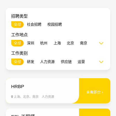
支持
招聘类型
English
全部
社会招聘
校园招聘
工作地点
全部
深圳
杭州
上海
北京
南京
西安
成都
香港
工作类别
全部
研发
人力资源
供应链
运营
财务
HRBP
查看职位
上海、北京、南京
人力资源