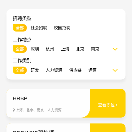
支持
招聘类型
English
全部
社会招聘
校园招聘
工作地点
全部
深圳
杭州
上海
北京
南京
西安
成都
香港
工作类别
全部
研发
人力资源
供应链
运营
财务
HRBP
查看职位
上海、北京、南京
人力资源