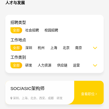
人才与发展
支持
English
招聘类型
全部
社会招聘
校园招聘
工作地点
全部
深圳
杭州
上海
北京
南京
西安
成都
香港
工作类别
全部
研发
人力资源
供应链
运营
财务
SOC/ASIC架构师
查看职位
深圳、上海、北京、西安、成都
研发